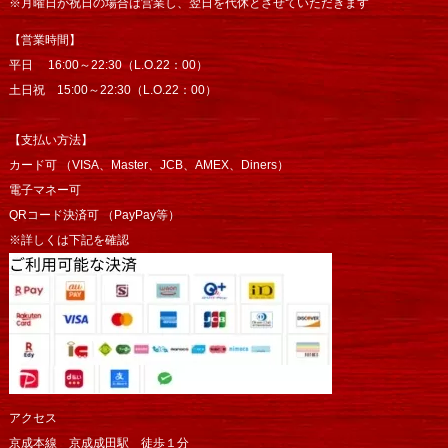
※月曜日が祝日の場合は営業し、翌日を代休とさせていただきます
【営業時間】
平日 16:00～22:30（L.O.22：00）
土日祝 15:00～22:30（L.O.22：00）
【支払い方法】
カード可 （VISA、Master、JCB、AMEX、Diners）
電子マネー可
QRコード決済可 （PayPay等）
※詳しくは下記を確認
アクセス
京成本線 京成成田駅 徒歩１分